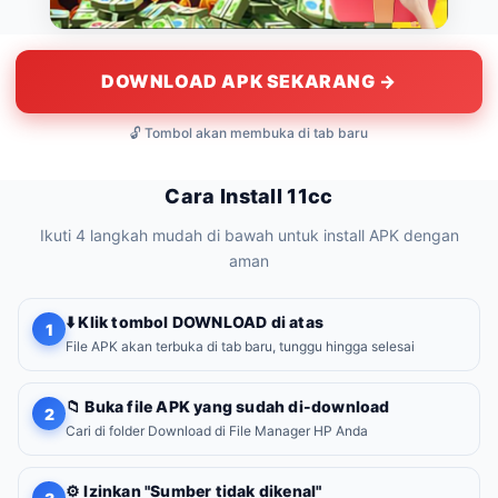
DOWNLOAD APK SEKARANG →
🔓 Tombol akan membuka di tab baru
Cara Install 11cc
Ikuti 4 langkah mudah di bawah untuk install APK dengan
aman
⬇️ Klik tombol DOWNLOAD di atas
1
File APK akan terbuka di tab baru, tunggu hingga selesai
📁 Buka file APK yang sudah di-download
2
Cari di folder Download di File Manager HP Anda
⚙️ Izinkan "Sumber tidak dikenal"