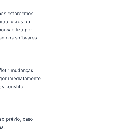
 nos esforcemos
arão lucros ou
ponsabiliza por
se nos softwares
fletir mudanças
igor imediatamente
s constitui
so prévio, caso
as.