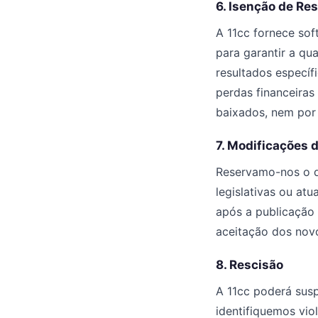
6. Isenção de Re
A 11cc fornece sof
para garantir a qu
resultados específ
perdas financeira
baixados, nem por 
7. Modificações 
Reservamo-nos o di
legislativas ou at
após a publicação 
aceitação dos nov
8. Rescisão
A 11cc poderá sus
identifiquemos vio