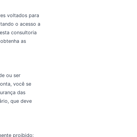
res voltados para
itando o acesso a
esta consultoria
o obtenha as
de ou ser
conta, você se
gurança das
ário, que deve
mente proibido: