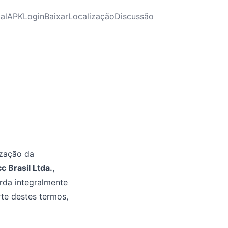
ial
APK
Login
Baixar
Localização
Discussão
ização da
 Brasil Ltda.
,
rda integralmente
te destes termos,