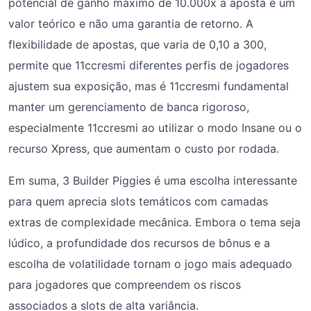
potencial de ganho máximo de 10.000x a aposta é um
valor teórico e não uma garantia de retorno. A
flexibilidade de apostas, que varia de 0,10 a 300,
permite que 11ccresmi diferentes perfis de jogadores
ajustem sua exposição, mas é 11ccresmi fundamental
manter um gerenciamento de banca rigoroso,
especialmente 11ccresmi ao utilizar o modo Insane ou o
recurso Xpress, que aumentam o custo por rodada.
Em suma, 3 Builder Piggies é uma escolha interessante
para quem aprecia slots temáticos com camadas
extras de complexidade mecânica. Embora o tema seja
lúdico, a profundidade dos recursos de bônus e a
escolha de volatilidade tornam o jogo mais adequado
para jogadores que compreendem os riscos
associados a slots de alta variância.