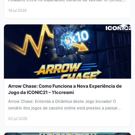
18 jul 2026
Arrow Chase: Como Funciona a Nova Experiência de
Jogo da ICONIC21 – 11ccresmi
Arrow Chase: Entenda a Dinâmica deste Jogo Inovador O
cenário dos jogos de cassino online está prestes a passar
por...
02 jul 2026