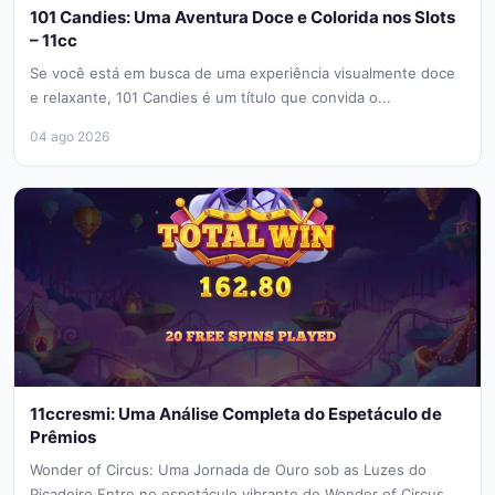
101 Candies: Uma Aventura Doce e Colorida nos Slots
– 11cc
Se você está em busca de uma experiência visualmente doce
e relaxante, 101 Candies é um título que convida o...
04 ago 2026
11ccresmi: Uma Análise Completa do Espetáculo de
Prêmios
Wonder of Circus: Uma Jornada de Ouro sob as Luzes do
Picadeiro Entre no espetáculo vibrante de Wonder of Circus,...