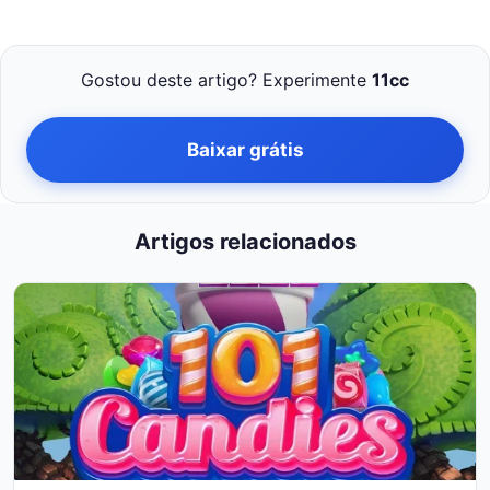
Gostou deste artigo? Experimente
11cc
Baixar grátis
Artigos relacionados