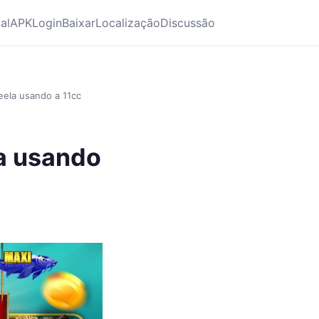
ial
APK
Login
Baixar
Localização
Discussão
eela usando a 11cc
la usando