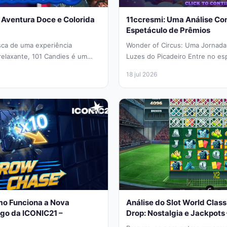
 Aventura Doce e Colorida
11ccresmi: Uma Análise Co
Espetáculo de Prêmios
ca de uma experiência
Wonder of Circus: Uma Jornada
relaxante, 101 Candies é um
Luzes do Picadeiro Entre no es
..
Wonder of Circus,...
18 jul 2026
o Funciona a Nova
Análise do Slot World Clas
ogo da ICONIC21 –
Drop: Nostalgia e Jackpots