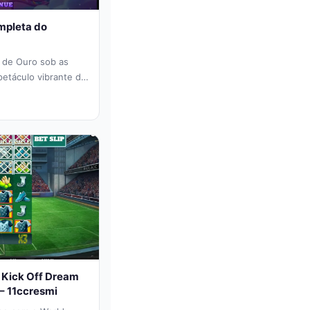
mpleta do
 de Ouro sob as
petáculo vibrante de
s Kick Off Dream
 – 11ccresmi