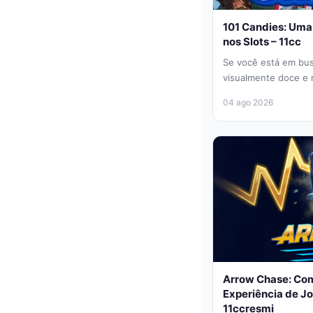
101 Candies: Uma
nos Slots – 11cc
Se você está em bus
visualmente doce e 
título que convida o.
04 ago 2026
Arrow Chase: Com
Experiência de J
11ccresmi