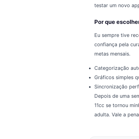
testar um novo app
Por que escolher
Eu sempre tive rece
confiança pela cur
metas mensais.
Categorização auto
Gráficos simples q
Sincronização per
Depois de uma sem
11cc se tornou min
adulta. Vale a pena