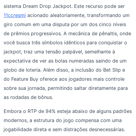
sistema Dream Drop Jackpot. Este recurso pode ser
11ccresmi
acionado aleatoriamente, transformando um
giro comum em uma disputa por um dos cinco níveis
de prêmios progressivos. A mecânica de pênaltis, onde
você busca três símbolos idênticos para conquistar o
jackpot, traz uma tensão palpável, semelhante à
expectativa de ver as bolas numeradas saindo de um
globo de loteria. Além disso, a inclusão do Bet Slip e
do Feature Buy oferece aos jogadores mais controle
sobre sua jornada, permitindo saltar diretamente para
as rodadas de bônus.
Embora o RTP de 94% esteja abaixo de alguns padrões
modernos, a estrutura do jogo compensa com uma
jogabilidade direta e sem distrações desnecessárias.