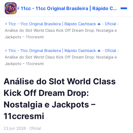
⚡ 11cc - 11cc Original Brasileira | Rápido Cashback 🔥
⚡ 11cc - 11cc Original Brasileira | Rápido Cashback 🔥
›
Oficial
›
Análise do Slot World Class Kick Off Dream Drop: Nostalgia e
Jackpots – 11ccresmi
⚡ 11cc - 11cc Original Brasileira | Rápido Cashback 🔥
›
Oficial
›
Análise do Slot World Class Kick Off Dream Drop: Nostalgia e
Jackpots – 11ccresmi
Análise do Slot World Class
Kick Off Dream Drop:
Nostalgia e Jackpots –
11ccresmi
23 jun 2026
· Oficial